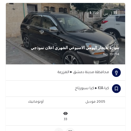
ل.س
350 $
55
سيارة للايجار اليومي الاسبوعي الشهري اعلان نموذجي
No: 19094
محافظة مدينة دمشق ▸ المزرعة
كيا-KIA ▸ كيا سبورتاج
2005 موديل
أوتوماتيك
33