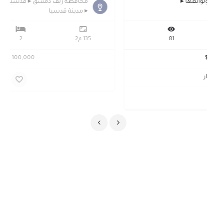
محافظة ريف دمشق ▸ قطنا وتوابعها ▸
بيتيما
12,000 م2
81
120,000 $
كامل العقار