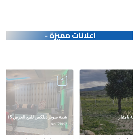
اعلانات مميزة -
أرض للبيع والاستثمار بمنطقة سياحية بامتياز
No: 22509