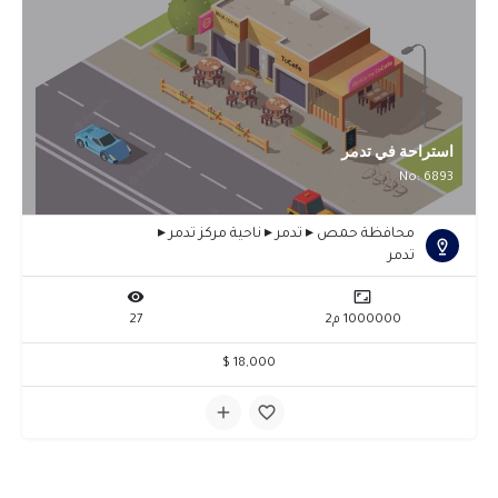
استراحة في تدمر
No: 6893
محافظة حمص ▸ تدمر ▸ ناحية مركز تدمر ▸
تدمر
1000000 م2
27
18,000 $