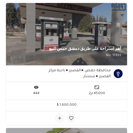
أهم استراحة على طريق دمشق حمص للبيع
No: 17833
محافظة حمص ▸ القصير ▸ ناحية مركز
القصير ▸ شنشار
45000 م2
444
1,600,000 $