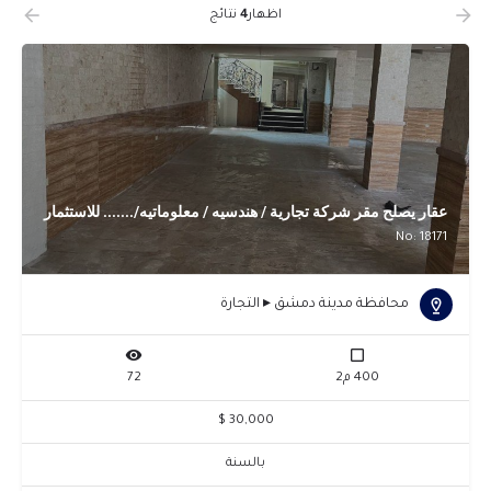
اظهار
4
نتائج
عقار يصلح مقر شركة تجارية / هندسيه / معلوماتيه/....... للاستثمار
No: 18171
محافظة مدينة دمشق ▸ التجارة
400 م2
72
30,000 $
بالسنة