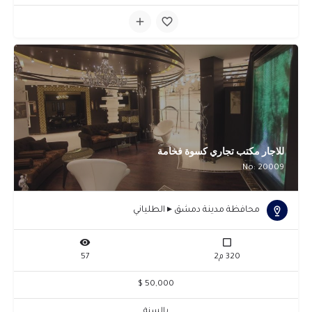
للاجار مكتب تجاري كسوة فخامة
No: 20009
محافظة مدينة دمشق ▸ الطلياني
320 م2
57
50,000 $
بالسنة