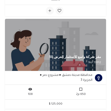
مقر شركة واسع للاستثمار العرض 50
No: 19912
محافظة مدينة دمشق ▸ مشروع دمر ▸
الجزيرة 3
650 م2
108
125,000 $