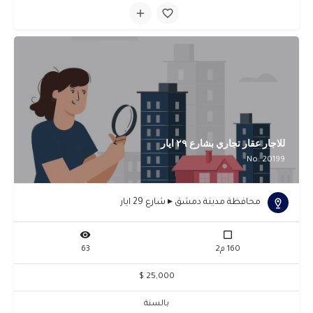
للاجار عقار تجاري بشارع ٢٩ ايار
No: 20199
محافظة مدينة دمشق ▸ شارع 29 ايار
160 م2
63
25,000 $
بالسنة