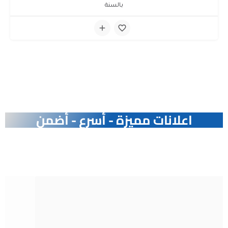
بالسنة
اعلانات مميزة -
أ
س
ع
-
أ
ض
م
ن