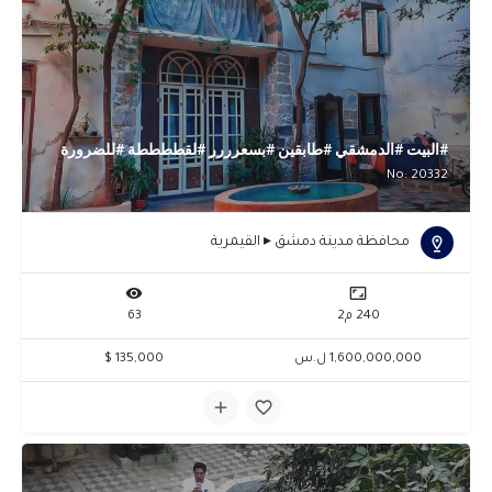
#البيت #الدمشقي #طابقين #بسعرررر #لقططططة #للضرورة
No: 20332
محافظة مدينة دمشق ▸ القيمرية
240 م2
63
1,600,000,000 ل.س
135,000 $