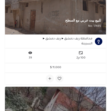
للبيع بيت عربي مع السطح
No: 17465
محافظة ريف دمشق ▸ ريف دمشق ▸
السبينة
100 م2
39
11,000 $