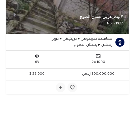
#بيت_عربي بستان الصوج
No: 21927
محافظة طرطوس ▸ دريكيش ▸ دوير
رسلان ▸ بستان الصوج
1000 م2
63
300,000,000 ل.س
28,000 $