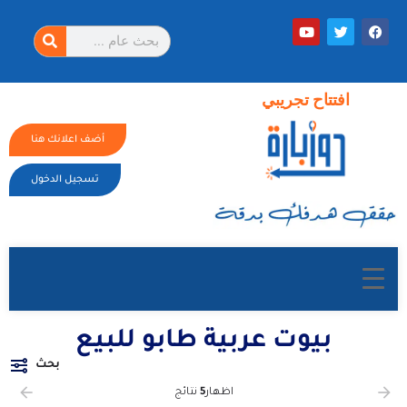
افتتاح تجريبي
أضف اعلانك هنا
تسجيل الدخول
بيوت عربية طابو للبيع
بحث
اظهار
5
نتائج