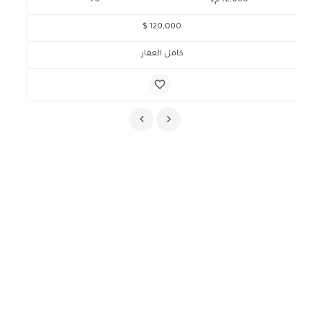
12,000 م2
78
120,000 $
كامل العقار