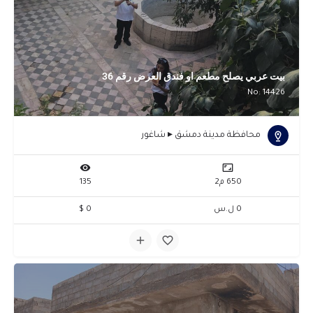
بيت عربي يصلح مطعم او فندق العرض رقم 36
No: 14426
محافظة مدينة دمشق ▸ شاغور
650 م2
135
0 ل.س
0 $