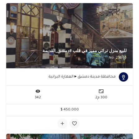
للبيع منزل تراثي مميز في قلب #دمشق_القديمة
No: 23086
محافظة مدينة دمشق ▸ العمارة البرانية
300 م2
342
450,000 $