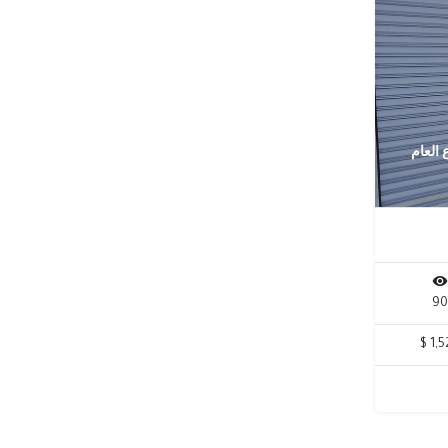
 العام
9
1,52