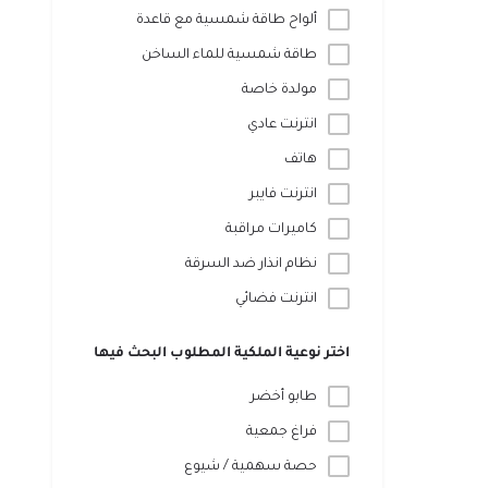
ألواح طاقة شمسية مع قاعدة
طاقة شمسية للماء الساخن
مولدة خاصة
انترنت عادي
هاتف
انترنت فايبر
كاميرات مراقبة
نظام انذار ضد السرقة
انترنت فضائي
اختر نوعية الملكية المطلوب البحث فيها
طابو أخضر
فراغ جمعية
حصة سهمية / شيوع