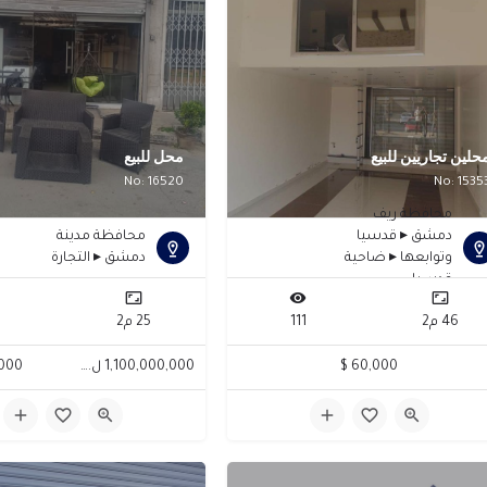
حلين تجاريين للبيع
محل للبيع
No: 16520
No: 1535
محافظة ريف
دمشق ▸ قدسيا
محافظة مدينة
وتوابعها ▸ ضاحية
دمشق ▸ التجارة
قدسيا
46 م2
111
25 م2
60,000 $
1,100,000,000 ل.س
00 $