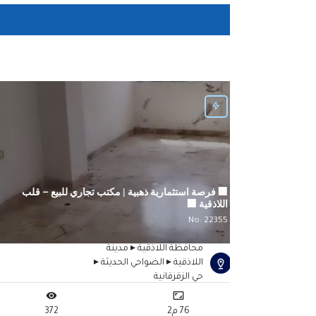
🏢 فرصة استثمارية ذهبية | مكتب تجاري للبيع – قلب
اللاذقية 🏢
No: 22355
محافظة اللاذقية ▸ مدينة
اللاذقية ▸ الضواحي الحديثة ▸
حي الزقزقانية
72
76 م2
372