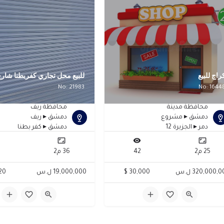
راج للبيع
للبيع محل تجاري كفربطنا شارع
No: 21983
No: 1644
محافظة مدينة
محافظة ريف
دمشق ▸ مشروع
دمشق ▸ ريف
دمر ▸ الجزيرة 12
دمشق ▸ كفر بطنا
25 م2
42
36 م2
0
320,000, ل.س
30,000 $
19,000,000 ل.س
0 $