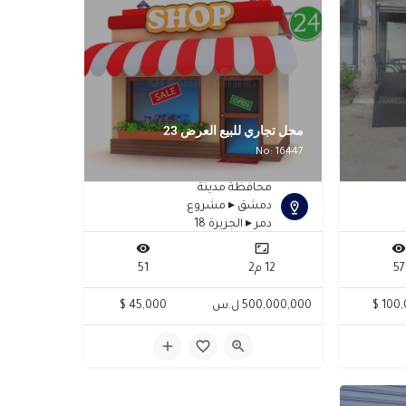
محل تجاري للبيع العرض 23
No: 16447
محافظة مدينة
دمشق ▸ مشروع
دمر ▸ الجزيرة 18
57
12 م2
51
100,0
500,000,000 ل.س
45,000 $