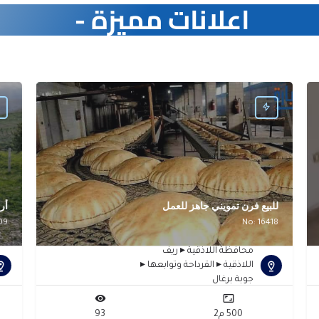
اعلانات مميزة -
أ
س
للبيع فرن تمويني جاهز للعمل
No: 16418
محافظة اللاذقية ▸ ريف
اللاذقية ▸ القرداحة وتوابعها ▸
جوبة برغال
500 م2
93